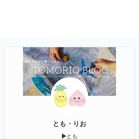
とも・りお
▶︎とも