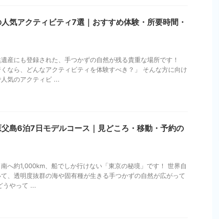
の人気アクティビティ7選｜おすすめ体験・所要時間・
然遺産にも登録された、手つかずの自然が残る貴重な場所です！
くなら、どんなアクティビティを体験すべき？」 そんな方に向け
気のアクティビ ...
父島6泊7日モデルコース｜見どころ・移動・予約の
南へ約1,000km、船でしか行けない「東京の秘境」です！ 世界自
いて、透明度抜群の海や固有種が生きる手つかずの自然が広がって
やって ...