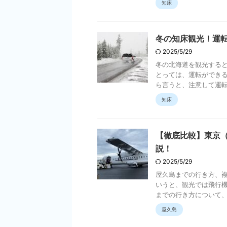
知床
冬の知床観光！運
2025/5/29
冬の北海道を観光する
とっては、運転ができる
ら言うと、注意して運転す
知床
【徹底比較】東京
説！
2025/5/29
屋久島までの行き方、複
いうと、観光では飛行機
までの行き方について、そ
屋久島