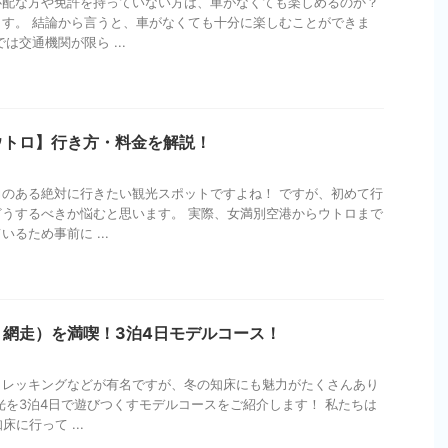
心配な方や免許を持っていない方は、車がなくても楽しめるのか？
す。 結論から言うと、車がなくても十分に楽しむことができま
は交通機関が限ら ...
ウトロ】行き方・料金を解説！
のある絶対に行きたい観光スポットですよね！ ですが、初めて行
うするべきか悩むと思います。 実際、女満別空港からウトロまで
るため事前に ...
網走）を満喫！3泊4日モデルコース！
トレッキングなどが有名ですが、冬の知床にも魅力がたくさんあり
光を3泊4日で遊びつくすモデルコースをご紹介します！ 私たちは
床に行って ...