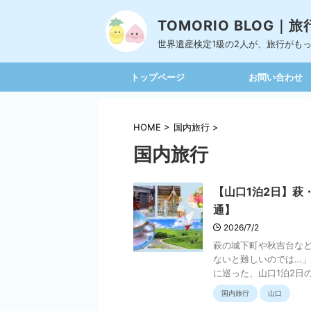
TOMORIO BLOG
世界遺産検定1級の2人が、旅行がも
トップページ
お問い合わせ
HOME
>
国内旅行
>
国内旅行
【山口1泊2日】萩
通】
2026/7/2
萩の城下町や秋吉台など
ないと難しいのでは…」
に巡った、山口1泊2日のモ
国内旅行
山口