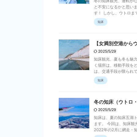
冬の知床観光、運転が
と不安になるかと思いま
す！ しかし、ウトロまで
知床
【女満別空港から
2025/5/29
知床観光、夏も冬も魅力
く場所は、移動手段をど
は、交通手段が限られてい
知床
冬の知床（ウトロ・
2025/5/29
知床は、夏の知床五湖
ます。 今回は、知床観
2022年の2月に網走・知