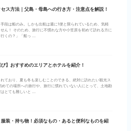
クセス方法｜父島・母島への行き方・注意点を解説！
ス手段は船のみ。しかも出航は週に1便と限られているため、気軽
せん！ そのため、旅行に不慣れな方や小笠原を初めて訪れる方に
くの？」「船っ ...
選び】おすすめのエリアとホテルを紹介！
されており、夏も冬も楽しむことのできる、絶対に訪れたい観光ス
初めての場所への旅行や、旅行に慣れていない人にとって、土地勘
とても難しいと ...
】服装・持ち物！必須なもの・あると便利なものを紹