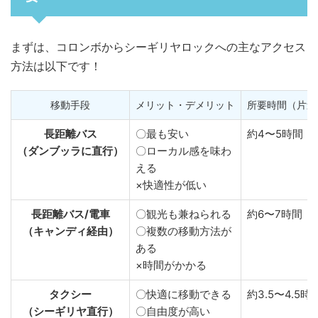
まずは、コロンボからシーギリヤロックへの主なアクセス
方法は以下です！
移動手段
メリット・デメリット
所要時間（片道
長距離バス
〇最も安い
約4〜5時間
（ダンブッラに直行）
〇ローカル感を味わ
える
×快適性が低い
長距離バス/電車
〇観光も兼ねられる
約6〜7時間
（キャンディ経由）
〇複数の移動方法が
ある
×時間がかかる
タクシー
〇快適に移動できる
約3.5〜4.5時
（シーギリヤ直行）
〇自由度が高い