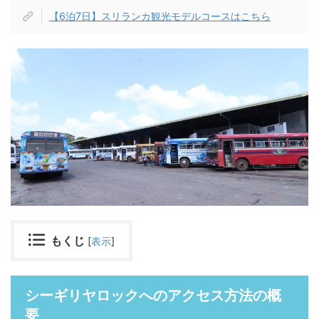
【6泊7日】スリランカ観光モデルコースはこちら
もくじ
[
表示
]
シーギリヤロックへのアクセス方法の概
要