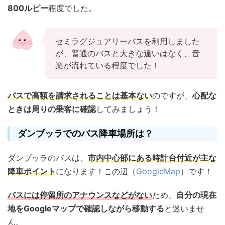
800ルピー
程度でした。
セミラグジュアリーバスを利用しました
が、普通のバスと大きな違いはなく、音
楽が流れている程度でした！
バスで高額を請求されることは基本ない
のですが、
心配な
ときは周りの乗客に確認
してみましょう！
ダンブッラでのバス降車場所は？
ダンブッラのバスは、
市内中心部にある時計台付近が主な
降車ポイント
になります！この辺（
GoogleMap
）です！
バスには停留所のアナウンスなどがない
ため、
自分の現在
地をGoogleマップで確認しながら移動する
と迷いませ
ん。