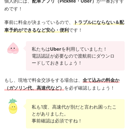
個人的には、
配車アプリ（PickMe・Uber）
が一番おすす
めです！
事前に料金が決まっているので、
トラブルにならない＆配
車予約ができ
るなど
安心・便利
です！
私たちは
Uber
を利用していました！
電話認証が必要なので渡航前にダウンロ
ードしておきましょう！
もし、現地で料金交渉をする場合は、
全て込みの料金か
（ガソリン代、高速代など）
を必ず確認しましょう！
私も1度、高速代が別だと言われ困ったこ
とがありました。
事前確認は必須ですね！