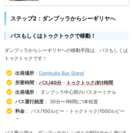
ステップ2：ダンブッラからシーギリヤへ
バスもしくはトゥクトゥクで移動！
ダンブッラからシーギリヤへの移動手段は、バスもしくは
トゥクトゥクです！
出発場所
：
Dambulla Bus Stand
所要時間
：
バス
/
40分
・
トゥクトゥク
/
約1時間
出発場所
： ダンブッラ中心部のバスターミナル
バス運行頻度
： 30分〜1時間に1本程度
料金
： バス/100ルピー・トゥクトゥク/1000ルピー
～
バス乗り場は、ダンブッラのシンボルの時計台から南に5