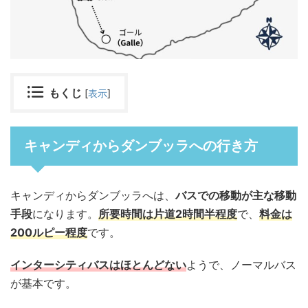
もくじ
[
表示
]
キャンディからダンブッラへの行き方
キャンディからダンブッラへは、
バスでの移動が主な移動
手段
になります。
所要時間は片道2時間半程度
で、
料金は
200ルピー程度
です。
インターシティバスは
ほとんど
ない
ようで、ノーマルバス
が基本です。