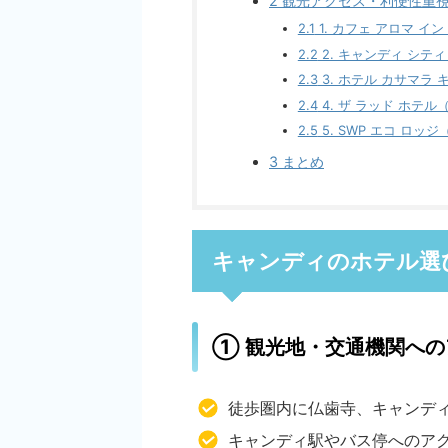
2
観光アクセス・利便性重視
2.1
1. カフェ アロマ イン（C
2.2
2. キャンディ シティ ホ
2.3
3. ホテル カサマラ キャ
2.4
4. ザ ラッド ホテル（Th
2.5
5. SWP エコ ロッジ（
3
まとめ
キャンディのホテル選
① 観光地・交通機関への
徒歩圏内に仏歯寺、キャンデ
キャンディ駅やバス停へのア