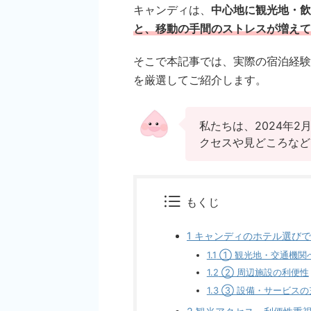
キャンディは、
中心地に観光地・飲
と、移動の手間のストレスが増えて
そこで本記事では、実際の宿泊経験
を厳選してご紹介します。
私たちは、2024年
クセスや見どころなど
もくじ
1
キャンディのホテル選びで
1.1
① 観光地・交通機関
1.2
② 周辺施設の利便性
1.3
③ 設備・サービスの