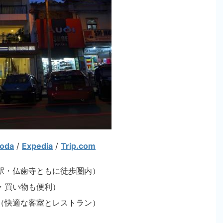
oda
/
Expedia
/
Trip.com
駅・仏歯寺ともに徒歩圏内）
・買い物も便利）
（快適な客室とレストラン）