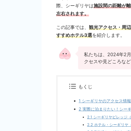
際、シーギリヤは
施設間の距離が離
左右されます。
この記事では、
観光アクセス・周辺
すすめホテル3選
を紹介します。
私たちは、2024年
クセスや見どころなど
もくじ
1
シーギリヤのアクセス情報
2
実際に泊まりたい！シーギ
2.1
シーギリヤビレッジ（Sigiri
2.2
ホテル・シーギリヤ（Hote