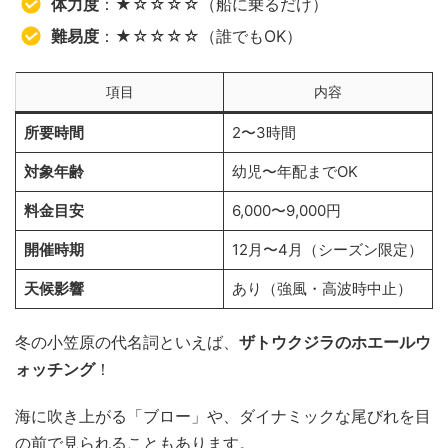
体力度
：★☆☆☆☆（船に乗るだけ）
難易度
：★☆☆☆☆（誰でもOK）
項目
内容
所要時間
2〜3時間
対象年齢
幼児〜年配までOK
料金目安
6,000〜9,000円
開催時期
12月〜4月（シーズン限定）
天候影響
あり（強風・高波時中止）
冬の小笠原の代名詞といえば、
ザトウクジラのホエールウ
ォッチング
！
海に吹き上がる「ブロー」や、ダイナミックな尾びれを目
の前で見られることもあります。