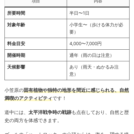
項目
内容
所要時間
半日〜1日
対象年齢
小学生〜（歩ける体力が必
要）
料金目安
4,000〜7,000円
開催時期
通年（雨の日は注意）
天候影響
あり（雨天・ぬかるみ注
意）
小笠原の
固有植物や独特の地形
を間近に感じられる、自然
満喫のアクティビティ
です！
道中には、
太平洋戦争時の戦跡
も点在しており、自然と歴
史の両方を体感できます。