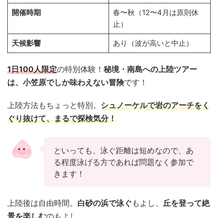
開催時期
春〜秋（12〜4月は原則休
止）
天候影響
あり（波が高いと中止）
1日100人限定
の特別体験！
秘境・南島への上陸ツアー
は、小笠原でしか味わえない冒険
です！
上陸方法もちょっと特別。
シュノーケルで岩のアーチをく
ぐり抜けて、まるで探検気分！
といっても、泳ぐ距離は短めなので、あ
る程度泳げる方であれば問題なく参加で
きます！
上陸後は自由時間。
白砂の浜で泳ぐ
もよし、
丘を登って絶
景を楽しむ
のもよし。