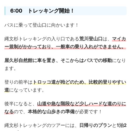
6:00 トレッキング開始！
バスに乗って登山口に向かいます！
縄文杉トレッキングの入り口である
荒川登山口
は、
マイカ
ー規制がかかっており、一般車の乗り入れができません。
屋久杉自然館に車を置き、そこからはバスでの移動
になり
ます。
登りの前半は
トロッコ道が殆どのため、比較的登りやすい
道
になっています。
後半になると、
山道や急な階段など少しハードな道のりに
なる
ので、
本格的な山歩きの準備
が必要です！
縄文杉トレッキングのツアーには、
日帰りのプラン
と
1泊2