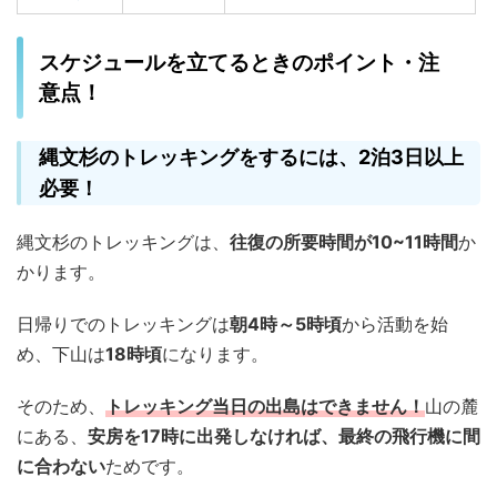
スケジュールを立てるときのポイント・注
意点！
縄文杉のトレッキングをするには、2泊3日以上
必要！
縄文杉のトレッキングは、
往復の所要時間が10~11時間
か
かります。
日帰りでのトレッキングは
朝4時～5時頃
から活動を始
め、下山は
18時頃
になります。
そのため、
トレッキング当日の出島はできません！
山の麓
にある、
安房を17時に出発しなければ、最終の飛行機に間
に合わない
ためです。