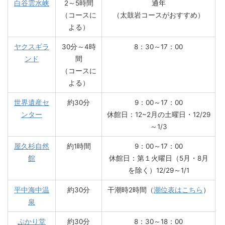
白谷雲水峡
2～5時間
通年
（コースに
（太鼓岩コースがおすすめ）
よる）
ヤクスギラ
30分～4時
8：30～17：00
ンド
間
（コースに
よる）
世界遺産セ
約30分
9：00～17：00
ンター
休館日：12~2月の土曜日・12/29
～1/3
屋久杉自然
約1時間
9：00～17：00
館
休館日：第１火曜日（5月・8月
を除く）12/29～1/1
平中海中温
約30分
干潮時2時間（
潮位表はこちら
）
泉
ぷかり堂
約30分
8：30～18：00