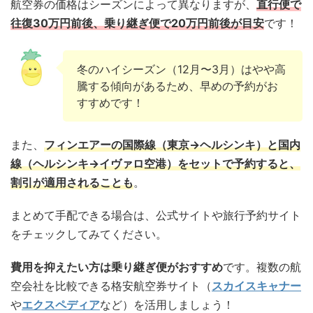
航空券の価格はシーズンによって異なりますが、
直行便で
往復30万円前後、乗り継ぎ便で20万円前後が目安
です！
冬のハイシーズン（12月〜3月）はやや高
騰する傾向があるため、早めの予約がお
すすめです！
また、
フィンエアーの国際線（東京→ヘルシンキ）と国内
線（ヘルシンキ→イヴァロ空港）をセットで予約すると、
割引が適用されることも
。
まとめて手配できる場合は、公式サイトや旅行予約サイト
をチェックしてみてください。
費用を抑えたい方は乗り継ぎ便がおすすめ
です。複数の航
空会社を比較できる格安航空券サイト（
スカイスキャナー
や
エクスペディア
など）を活用しましょう！