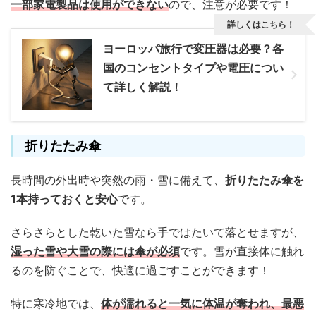
一部家電製品は使用ができない
ので、注意が必要です！
詳しくはこちら！
ヨーロッパ旅行で変圧器は必要？各
国のコンセントタイプや電圧につい
て詳しく解説！
折りたたみ傘
長時間の外出時や突然の雨・雪に備えて、
折りたたみ傘を
1本持っておくと安心
です。
さらさらとした乾いた雪なら手ではたいて落とせますが、
湿った雪や大雪の際には傘が必須
です。雪が直接体に触れ
るのを防ぐことで、快適に過ごすことができます！
特に寒冷地では、
体が濡れると一気に体温が奪われ、最悪