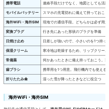
携帯電話
連絡手段だけでなく、地図としても活躍
モバイルバッテリー
スマホの充電切れに備えて持っておこう
海外WiFi・海外SIM
現地での通信手段。どちらかは必ず用意
変換プラグ
行き先にあった形状のプラグを準備
日焼け止め
日差しが強いので、小さいのを1つ持っ
保湿クリーム
寒冷地は乾燥するため、リップクリーム
常備薬
何かあったときに備え持っておこう。現
歯ブラシ
携帯用を1つ用意。飛行機内でも使える
折りたたみ傘
湿った雪が降ったときなどに役立つ
海外WiFi・海外SIM
旅行先の通信手段として、
海外用のWi-FiやSIMカードは