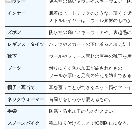
アウター
保温性の高いダウンやスキーウェア。防水
インナー
肌着はヒートテックのような、薄くて保温
ミドルレイヤーは、ウール素材のものがお
ズボン
防水性の高いスキーウェアや、裏起毛のパ
レギンス・タイツ
パンツやスカートの下に着ると冷え防止に
靴下
ウールやフリース素材の厚手の靴下を用意
ブーツ
滑りにくく防水加工が施されたもの。
ソールが厚いと足裏の冷えを防止できる。
帽子・耳当て
耳を覆うことができるニット帽やフライト
ネックウォーマー
首周りをしっかり覆えるもの。
手袋
防寒・防水加工のものだとよい。
スノースパイク
靴に取り付けることで転倒防止になる。