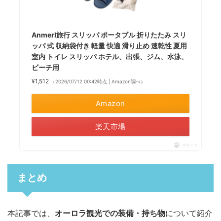
Anmerl旅行 スリッパ ポータブル 折りたたみ スリ
ッパ 式 収納袋付き 軽量 快適 滑り止め 速乾性 夏用
室内 トイレ スリッパ ホテル、出張、ジム、水泳、
ビーチ用
¥1,512
（2026/07/12 00:42時点 | Amazon調べ）
Amazon
楽天市場
ポチップ
まとめ
本記事では、
オーロラ観光での装備・持ち物
について紹介