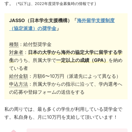
す。
）
（*以下は、2022年度奨学金募集時の情報です
JASSO（日本学生支援機構）「
海外留学支援制度
（協定派遣）の奨学金
」
種類
：給付型奨学金
対象者
：
日本の大学から海外の協定大学に留学する学
生
のうち、所属大学で
一定以上の成績（GPA）
を納め
ている者
給付金額
：月額6〜10万円（派遣先によって異なる）
申込方法
：所属大学からの指示に沿って、学内選考へ
の応募や登録フォームの送信をする
私の周りでは、最も多くの学生が利用している奨学金で
す。私自身も、月に10万円を支給して頂いています！