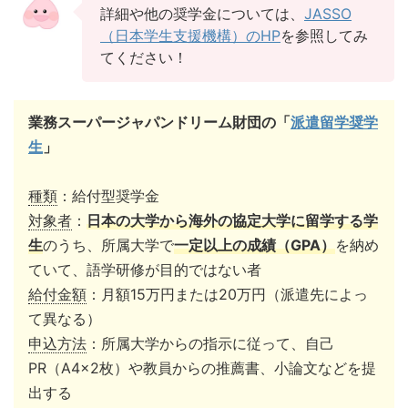
詳細や他の奨学金については、
JASSO
（日本学生支援機構）のHP
を参照してみ
てください！
業務スーパージャパンドリーム財団の「
派遣留学奨学
生
」
種類
：給付型奨学金
対象者
：
日本の大学から海外の協定大学に留学する学
生
のうち、所属大学で
一定以上の成績（GPA）
を納め
ていて、語学研修が目的ではない者
給付金額
：月額15万円または20万円（派遣先によっ
て異なる）
申込方法
：所属大学からの指示に従って、自己
PR（A4×2枚）や教員からの推薦書、小論文などを提
出する